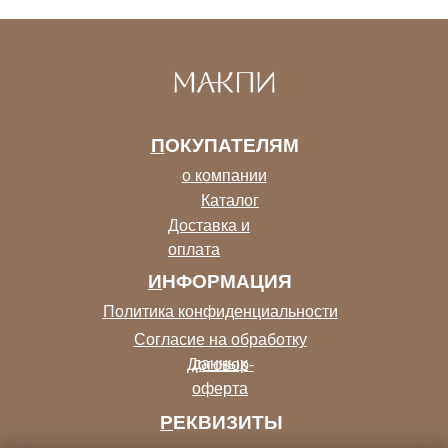
П
ОКУПАТЕЛЯМ
о компании
Каталог
Доставка и
оплата
И
НФОРМАЦИЯ
П
олитика конфиденциальности
С
огласие на обработку
данных
Договор-
оферта
Р
ЕКВИЗИТЫ