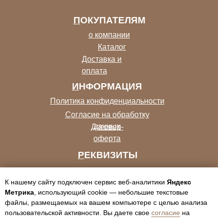
П
ОКУПАТЕЛЯМ
о компании
Каталог
Доставка и
оплата
И
НФОРМАЦИЯ
П
олитика конфиденциальности
С
огласие на обработку
данных
Договор-
оферта
Р
ЕКВИЗИТЫ
ИП Тульмаева Н.
К нашему сайту подключен сервис веб-аналитики
Яндекс
А.
Метрика
, использующий cookie — небольшие текстовые
ИНН
файлы, размещаемых на вашем компьютере с целью анализа
441800501389
Контакты
пользовательской активности. Вы даете свое
согласие
на
ОГРН